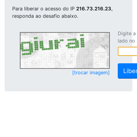
Para liberar o acesso
do IP
216.73.216.23
,
responda ao desafio abaixo.
Digite 
lado no
[trocar imagem]